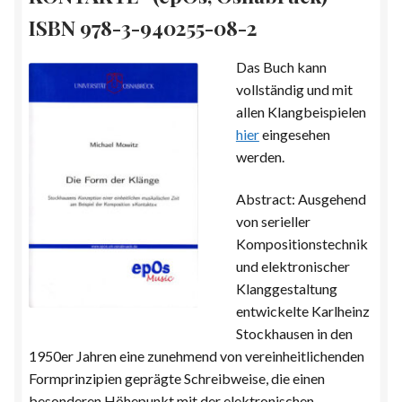
Kontakt
ISBN 978-3-940255-08-2
Solos
Das Buch kann
vollständig und mit
Spree & Mowitz
allen Klangbeispielen
hier
eingesehen
Texte
werden.
Abstract: Ausgehend
von serieller
Kompositionstechnik
und elektronischer
Klanggestaltung
entwickelte Karlheinz
Stockhausen in den
1950er Jahren eine zunehmend von vereinheitlichenden
Formprinzipien geprägte Schreibweise, die einen
besonderen Höhepunkt mit der elektronischen