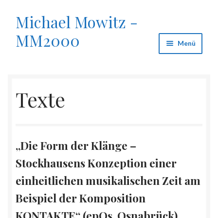
Michael Mowitz -
Zur
Zum
Navigation
Inhalt
MM2000
springen
springen
Menü
Start
Texte
About
bøsnervøs
„Die Form der Klänge –
Datenschutz
Stockhausens Konzeption einer
Fräulein B.
einheitlichen musikalischen Zeit am
Beispiel der Komposition
Impressum
KONTAKTE“ (epOs, Osnabrück)