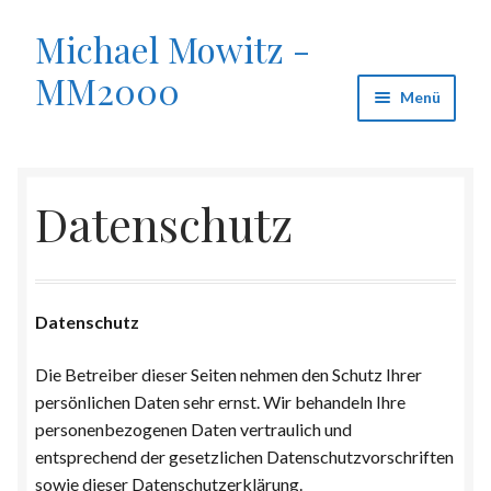
Michael Mowitz -
Zur
Zum
Navigation
Inhalt
MM2000
springen
springen
Menü
Start
Datenschutz
About
bøsnervøs
Datenschutz
Datenschutz
Die Betreiber dieser Seiten nehmen den Schutz Ihrer
Fräulein B.
persönlichen Daten sehr ernst. Wir behandeln Ihre
personenbezogenen Daten vertraulich und
Impressum
entsprechend der gesetzlichen Datenschutzvorschriften
sowie dieser Datenschutzerklärung.